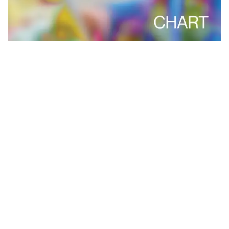
Jobbeskrivelse
CHART søger en engageret og strategisk stærk person til
at lede kommunikationsafdelingen. Som Head of
Communications vil du spille en central rolle i udviklingen
og implementeringen af en helårlig
kommunikationsstrategi, der styrker CHARTs synlighed og
position både nationalt og internationalt.
Dit primære ansvarsområde vil være at planlægge og
eksekvere kommunikationsindsatsen på tværs af
platforme, herunder det digitale univers og
onlineplatformen CHART Journal. Rollen indebærer ansvar
for presse- og medierelationer samt den overordnede
marketingstrategi. Du vil arbejde tæt sammen med grafiske
designere og fotografer for at sikre en stærk visuel og