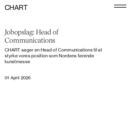
CHART
Journal
Jobopslag: Head of
Exhibitors
Communications
CHART 2026
CHART søger en Head of Communications til at
styrke vores position som Nordens førende
Programme
kunstmesse
Art Calendar
01 April 2026
Tickets
VIP
Podcast